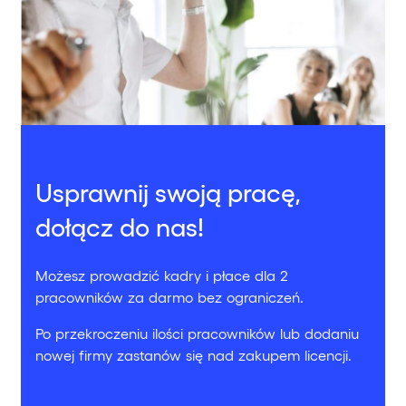
Usprawnij swoją pracę,
dołącz do nas!
Możesz prowadzić kadry i płace dla 2
pracowników za darmo bez ograniczeń.
Po przekroczeniu ilości pracowników lub dodaniu
nowej firmy zastanów się nad zakupem licencji.