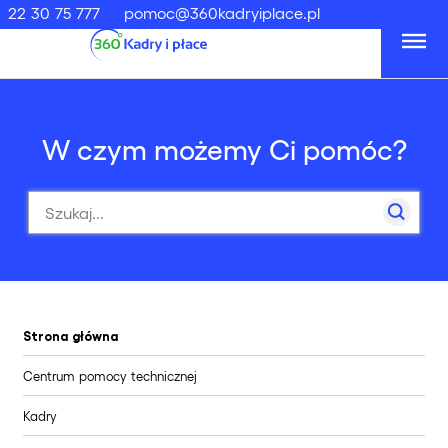
22 30 75 777
pomoc@360kadryiplace.pl
W czym możemy Ci pomóc?
Strona główna
Centrum pomocy technicznej
Kadry